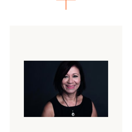
Godards Modell der Tonic Function and
Movement Analysis. In SOMA-Embodiment
fliesst das psychophysiologische
Traumaverständnis von Dr. Peter A. Levine,
ein, zudem stützt es sich auf die Polyvagal-
Theorie von Dr. Stephen Porges und die
Beiträge der von Dr. James Gibson
dargelegten Ökologischen Psychologie. Auch
das Werk von Henri Wallon, Donald Winnicott
und André Bullinger hat prägenden Einfluss
auf das Training.
Anforderungen für das internationale SOMA
Zertifikat sind 5 persönliche Sitzungen sowie
zwei individuelle Supervisionen bei
anerkannten SOMA Fachkräften.
Ein SOMA Einführungskurs (Intro)
ist
integrativer Bestandteil des Trainings.