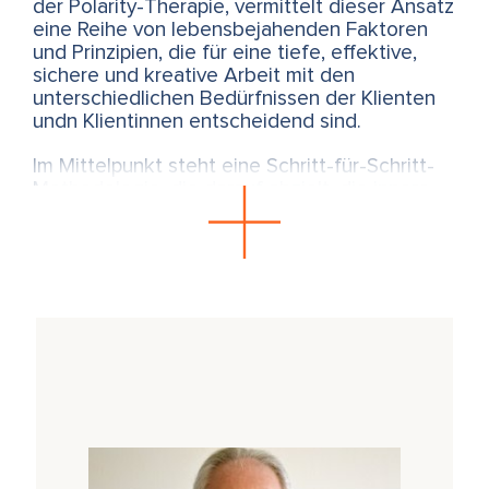
der Polarity-Therapie, vermittelt dieser Ansatz
eine Reihe von lebensbejahenden Faktoren
und Prinzipien, die für eine tiefe, effektive,
sichere und kreative Arbeit mit den
unterschiedlichen Bedürfnissen der Klienten
undn Klientinnen entscheidend sind.
Im Mittelpunkt steht eine Schritt-für-Schritt-
Methodologie, die darauf abzielt, die innere
Kommunikation zwischen Nervensystem,
Stoffwechsel und motorischen Systemen zu
stärken. Das Herz wird dabei als zentraler
Vermittler betrachtet.
Die Schlüsselprinzipien, die der Kurs im Detail
erforscht, sind:
Der archetypische Puls - Das primäre
Ordnungsprinzip der Formung und des
Lebens. Alle Lebensformen sind um den
Puls, seine Zyklen und Rhythmen herum