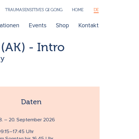
TRAUMASENSITIVES QI GONG
HOME
DE
kationen
Events
Shop
Kontakt
K) - Intro
ty
Daten
8. – 20. September 2026
09:15–17:45 Uhr
m Sonntag bis 16.45 Uhr