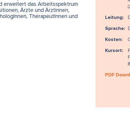
 erweitert das Arbeitsspektrum
(
itionen, Ärzte und Ärztinnen,
chologInnen, TherapeutInnen und
Leitung:
D
Sprache:
Kosten:
Kursort:
P
F
PDF Down