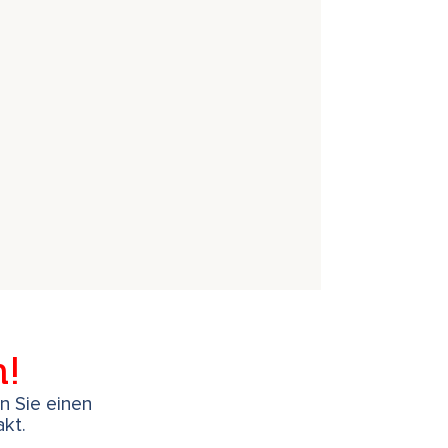
h!
en Sie einen
kt.