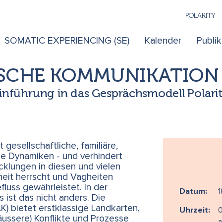
POLARITY
SOMATIC EXPERIENCING (SE)
Kalender
Publi
CHE KOMMUNIKATION (A
inführung in das Gesprächsmodell Polari
gesellschaftliche, familiäre,
e Dynamiken - und verhindert
cklungen in diesen und vielen
eit herrscht und Vagheiten
fluss gewährleistet. In der
Datum:
1
ist das nicht anders. Die
ietet erstklassige Landkarten,
Uhrzeit:
äussere) Konflikte und Prozesse
a