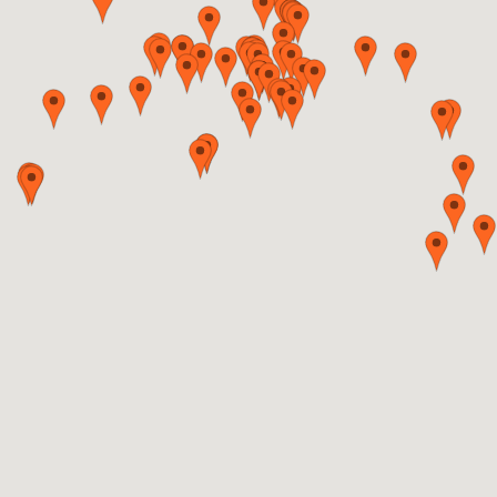
Bivetti Keiser Claudia
Langenthal
+41 62 923 80 96
Blülle Claudia
Lenzburg
+41 77 446 66 27
Brunner Franziska
Winterthur
+41 79 354 87 79
Bucher-Müller Josefina F.
Reiden
+41 62 758 44 00