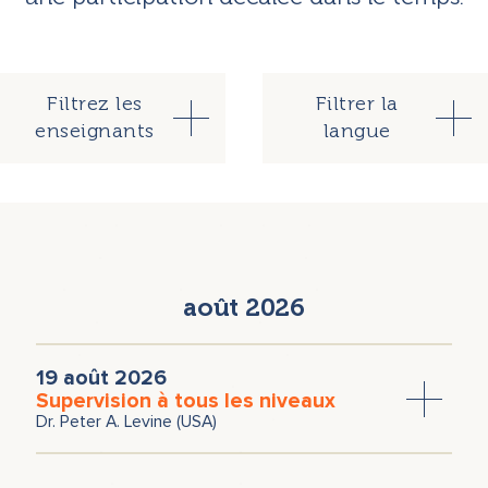
Filtrez les
Filtrer la
enseignants
langue
Sebastian Bartning
Allemand
Anglais
Marianne Bentzen
Français
Dominique Dégranges
Alé Duarte
août 2026
Dr. Jim Feil
Ulrike Franke
Heike Gattnar
Dr. Sônia Gomes
Paki E. Heisserer
Dr. Andreas Hetmanek
Dr. Urs Honauer
19 août 2026
Ankie Kühne
Prof. Dr. Ruth Lanius
Supervision à tous les niveaux
Dr. Peter A. Levine (USA)
Dr. Peter A. Levine
Michael Mokrus
Nicole Münch
Dr. Alexander Poraj