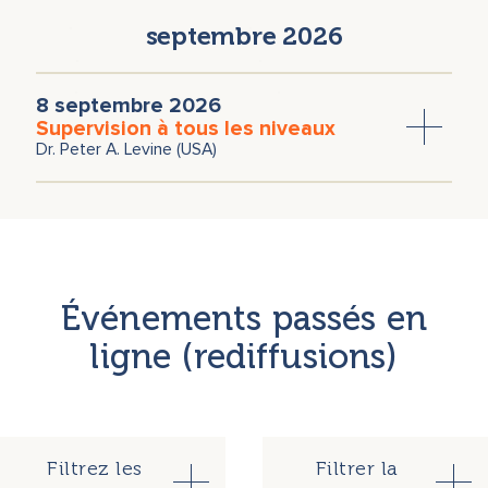
Nora Römer
Emmanuelle Rosa
septembre 2026
Dr. Darrell Sanchez
Bettina Maria Schürch
Claudia Studer-Wild
Dr. Jaap van der Wal
Andreas Vollenweider
Franziska Wagner
8 septembre 2026
Supervision à tous les niveaux
Christoph Wälchli
Dr. Peter A. Levine (USA)
Événements passés en
ligne (rediffusions)
Filtrez les
Filtrer la