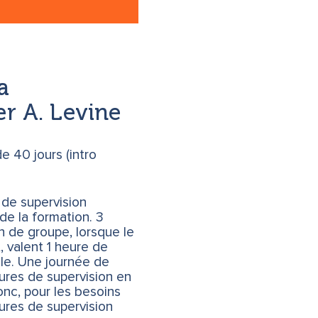
 avancée)
butant)
e
a
er A. Levine
t été effectuées
t achevée
e 40 jours (intro
objectif la
que
 de supervision
 de la formation. 3
niques verticales
rventions
t 1 heure de
lle. Une journée de
fatigue chronique
nc, pour les besoins