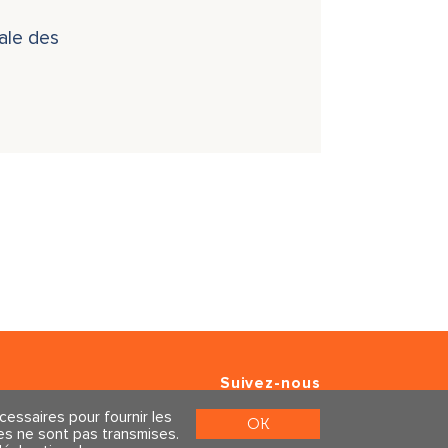
rale des
Suivez-nous
essaires pour fournir les
ique de confidentialité
OK
ées ne sont pas transmises.