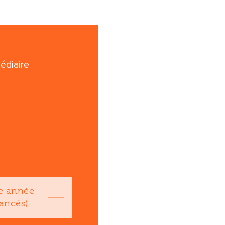
médiaire
e année
ancés)