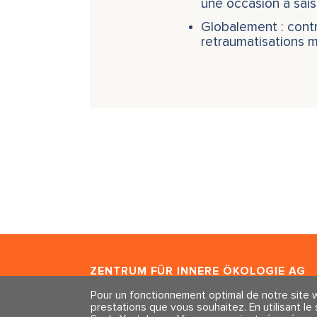
une occasion à saisi
Globalement : contr
retraumatisations m
ZENTRUM FÜR INNERE ÖKOLOGIE
AG
Freischützgasse 1
Pour un fonctionnement optimal de notre site w
CH - 8004 Zürich
prestations que vous souhaitez. En utilisant l