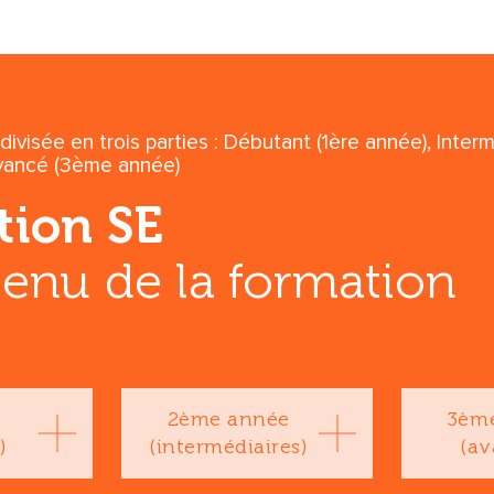
divisée en trois parties : Débutant (1ère année), Inter
vancé (3ème année)
tion SE
enu de la formation
e
2ème année
3èm
)
(intermédiaires)
(av