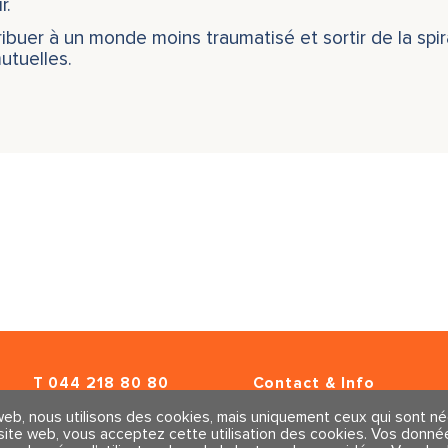
r.
ibuer à un monde moins traumatisé et sortir de la spi
utuelles.
T
044 218 80 80
Contact & Info
F 044 218 80 89
Conditions générales
eb, nous utilisons des cookies, mais uniquement ceux qui sont néc
info@traumahealing.ch
Mentions légales et polit
e site web, vous acceptez cette utilisation des cookies. Vos donn
info@polarity.se