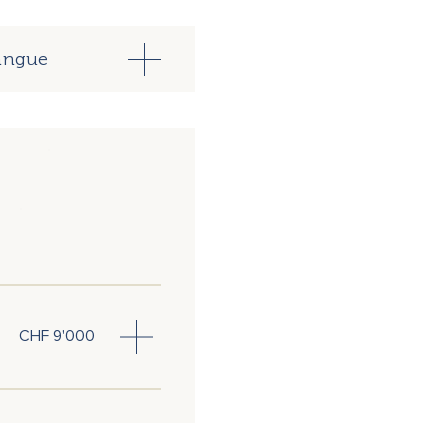
langue
arte
Dr. Jim Feil
Dr. Andreas Hetmanek
Michael Mokrus
Dr. Darrell Sanchez
Andreas Vollenweider
CHF 9'000