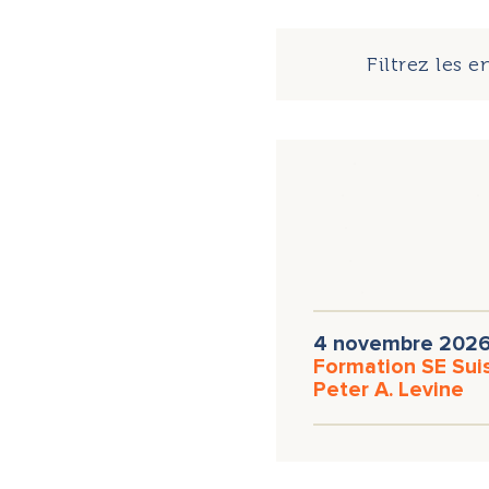
Filtrez les 
Sebastian Bartn
Ulrike Franke
Dr. Urs Honauer
Nicole Münch
Bettin
4 novembre 2026 
Formation SE Suiss
Peter A. Levine