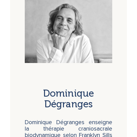
Vous trouverez les dates des intros SE ici
:
Intros SE
Dominique
Dégranges
Dominique Dégranges enseigne
la thérapie craniosacrale
biodynamique selon Franklyn Sills