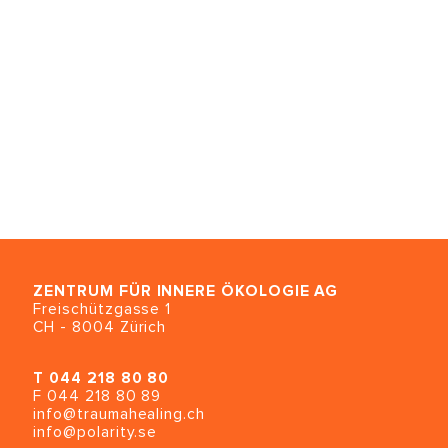
ZENTRUM FÜR INNERE ÖKOLOGIE
AG
Freischützgasse 1
CH - 8004 Zürich
T
044 218 80 80
F 044 218 80 89
info@traumahealing.ch
info@polarity.se