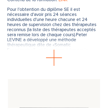
Pour l’obtention du diplôme SE il est
nécessaire d’avoir pris 24 séances
individuelles d’une heure chacune et 24
heures de supervision chez des thérapeutes
reconnus (la liste des thérapeutes acceptés
sera remise lors de chaque cours).Peter
LEVINE a développé une méthode
thérapeutique dite de «Somatic
Experiencing®» et l’enseigne à travers le
monde. Cette méthode est basée sur les
découvertes récentes en neurosciences qui
permettent de comprendre la manière dont le
système nerveux central et le corps gèrent
les évènements à forte connotation
émotionnelle.
Les trois premiers modules sont enseignés
par Emmanuelle Rosa, les six autres par
Dominique Dégranges.