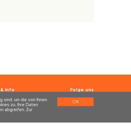
& Info
Folge uns
er
g sind, um die von Ihnen
m & Datenschutz
OK
ies zu. Ihre Daten
n abgreifen.
Zur