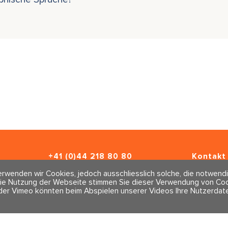
+41 (0)44 218 80 80
Kontakt 
info@traumahealing.ch
Newslett
rwenden wir Cookies, jedoch ausschliesslich solche, die notwendi
info@polarity.se
Impressu
ie Nutzung der Webseite stimmen Sie dieser Verwendung von Cook
AGBs
der Vimeo könnten beim Abspielen unserer Videos Ihre Nutzerdate