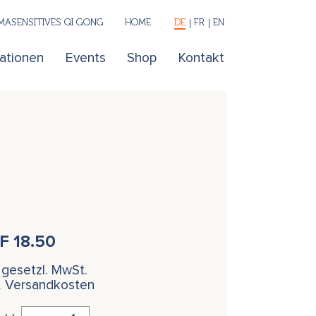
ASENSITIVES QI GONG
HOME
DE
FR
EN
kationen
Events
Shop
Kontakt
HF
18.50
. gesetzl. MwSt.
l. Versandkosten