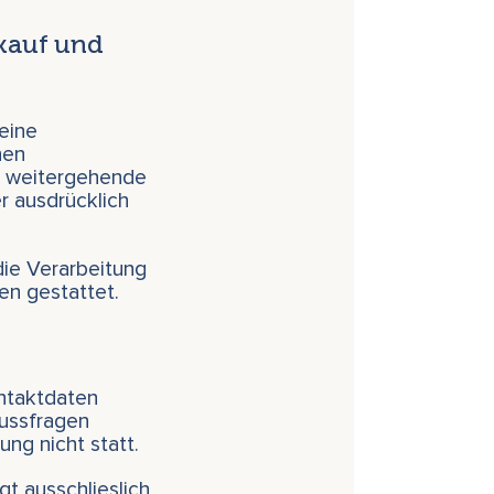
nkauf und
eine
nen
ne weitergehende
r ausdrücklich
 die Verarbeitung
en gestattet.
ontaktdaten
lussfragen
ung nicht statt.
t ausschlieslich