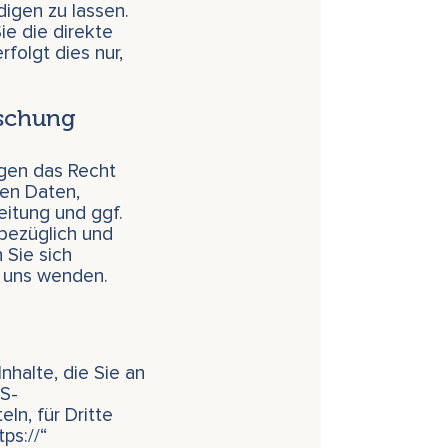
digen zu lassen.
ie die direkte
folgt dies nur,
öschung
gen das Recht
en Daten,
itung und ggf.
sbezüglich und
Sie sich
n uns wenden.
nhalte, die Sie an
LS-
ln, für Dritte
ps://“