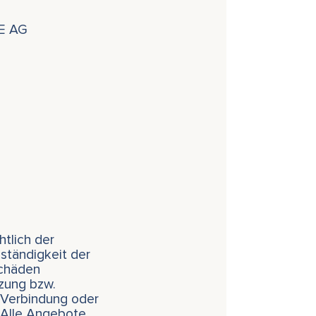
E AG
htlich der
lständigkeit der
Schäden
tzung bzw.
r Verbindung oder
 Alle Angebote