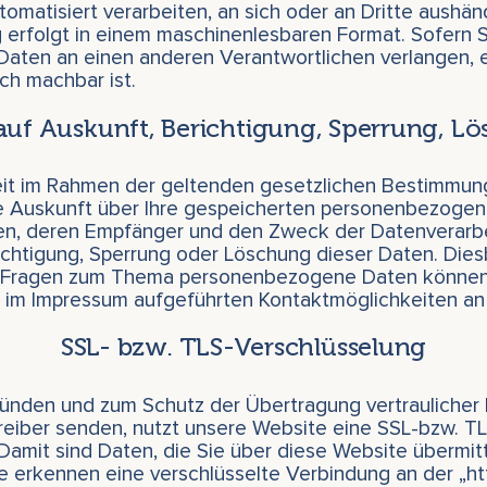
tomatisiert verarbeiten, an sich oder an Dritte aushän
g erfolgt in einem maschinenlesbaren Format. Sofern S
aten an einen anderen Verantwortlichen verlangen, er
ch machbar ist.
auf Auskunft, Berichtigung, Sperrung, L
eit im Rahmen der geltenden gesetzlichen Bestimmun
he Auskunft über Ihre gespeicherten personenbezogen
en, deren Empfänger und den Zweck der Datenverarbe
ichtigung, Sperrung oder Löschung dieser Daten. Die
n Fragen zum Thema personenbezogene Daten können 
ie im Impressum aufgeführten Kontaktmöglichkeiten a
SSL- bzw. TLS-Verschlüsselung
ünden und zum Schutz der Übertragung vertraulicher I
reiber senden, nutzt unsere Website eine SSL-bzw. T
Damit sind Daten, die Sie über diese Website übermitte
Sie erkennen eine verschlüsselte Verbindung an der „htt