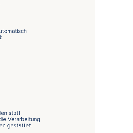
.
automatisch
:
en statt.
 die Verarbeitung
en gestattet.