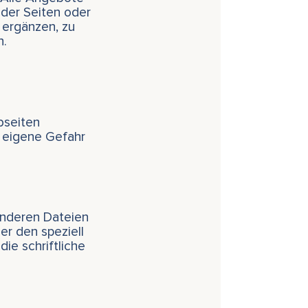
e der Seiten oder
ergänzen, zu
n.
bseiten
f eigene Gefahr
 anderen Dateien
er den speziell
ie schriftliche