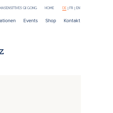
ASENSITIVES QI GONG
HOME
DE
FR
EN
kationen
Events
Shop
Kontakt
z