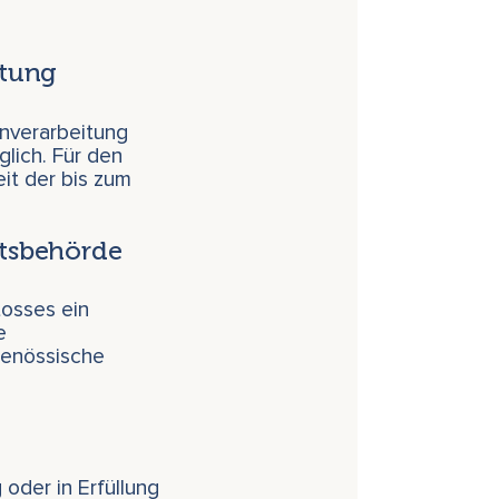
itung
enverarbeitung
glich. Für den
it der bis zum
htsbehörde
tosses ein
e
genössische
 oder in Erfüllung