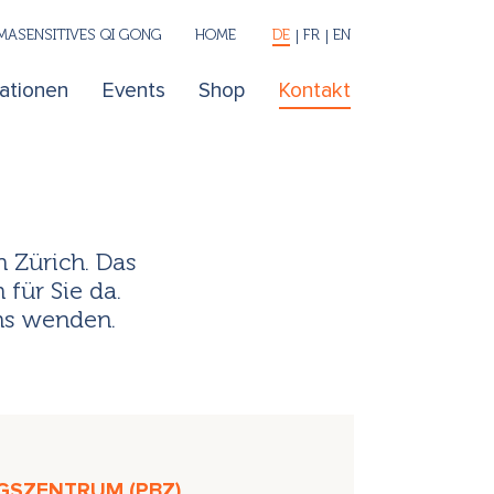
ASENSITIVES QI GONG
HOME
DE
FR
EN
kationen
Events
Shop
Kontakt
n Zürich. Das
für Sie da.
uns wenden.
GSZENTRUM (PBZ)