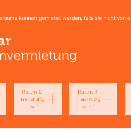
räume können gemietet werden, falls sie nicht von 
ar
mvermietung
Raum 2
Raum 3
Freischützg
Freischützg
asse 1
asse 1