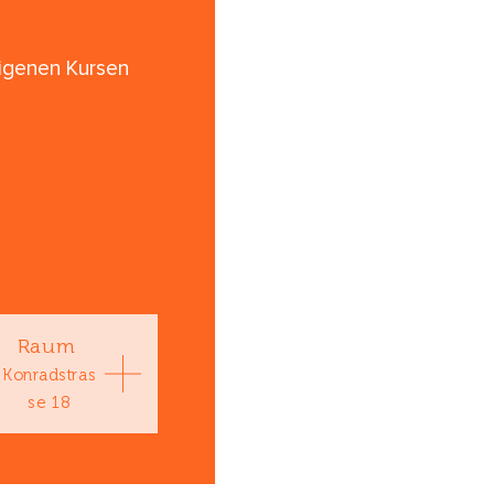
eigenen Kursen
Raum
Konradstras
se 18