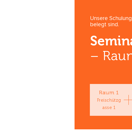
Unsere Schulungs
belegt sind.
Semin
–
Rau
Raum 1
Freischützg
asse 1