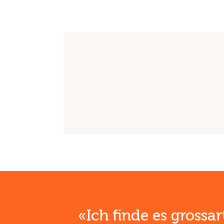
Freis
Freis
Freis
K
«Ich finde es grossa