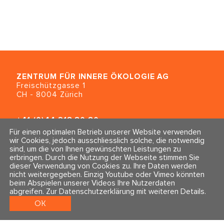
ZENTRUM FÜR INNERE ÖKOLOGIE
AG
Freischützgasse 1
CH - 8004 Zürich
+41 (0)44 218 80 80
info@traumahealing.ch
Für einen optimalen Betrieb unserer Website verwenden
info@polarity.se
wir Cookies, jedoch ausschliesslich solche, die notwendig
sind, um die von Ihnen gewünschten Leistungen zu
erbringen. Durch die Nutzung der Webseite stimmen Sie
Kontakt & Info
Folge uns
dieser Verwendung von Cookies zu. Ihre Daten werden
Newsletter
nicht weitergegeben. Einzig Youtube oder Vimeo könnten
Impressum & Datenschutz
beim Abspielen unserer Videos Ihre Nutzerdaten
AGBs
abgreifen.
Zur Datenschutzerklärung mit weiteren Details
.
OK