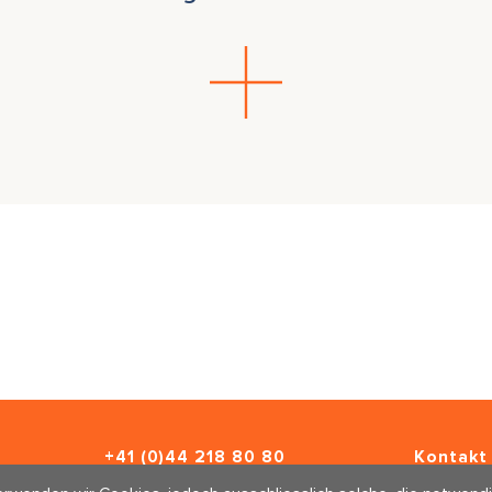
+41 (0)44 218 80 80
Kontakt 
info@traumahealing.ch
Newslett