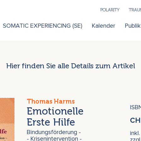
POLARITY
TRAUM
SOMATIC EXPERIENCING (SE)
Kalender
Publi
Hier finden Sie alle Details zum Artikel
Thomas Harms
ISB
Emotionelle
Erste Hilfe
C
Bindungsförderung -
inkl
- Krisenintervention -
zzg