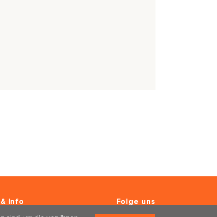
& Info
Folge uns
er