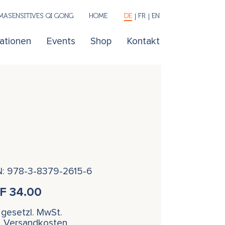
ASENSITIVES QI GONG
HOME
DE
FR
EN
kationen
Events
Shop
Kontakt
N: 978-3-8379-2615-6
HF
34.00
. gesetzl. MwSt.
l. Versandkosten