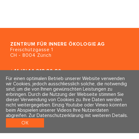
ZENTRUM FÜR INNERE ÖKOLOGIE
AG
Freischützgasse 1
CH - 8004 Zürich
+41 (0)44 218 80 80
info@traumahealing.ch
Für einen optimalen Betrieb unserer Website verwenden
info@polarity.se
wir Cookies, jedoch ausschliesslich solche, die notwendig
sind, um die von Ihnen gewünschten Leistungen zu
erbringen. Durch die Nutzung der Webseite stimmen Sie
Kontakt & Info
Folge uns
dieser Verwendung von Cookies zu. Ihre Daten werden
Newsletter
nicht weitergegeben. Einzig Youtube oder Vimeo könnten
Impressum & Datenschutz
beim Abspielen unserer Videos Ihre Nutzerdaten
AGBs
abgreifen.
Zur Datenschutzerklärung mit weiteren Details
.
OK