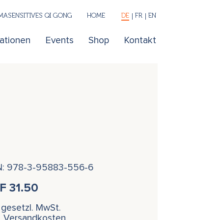
ASENSITIVES QI GONG
HOME
DE
FR
EN
kationen
Events
Shop
Kontakt
N: 978-3-95883-556-6
HF
31.50
. gesetzl. MwSt.
l. Versandkosten