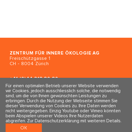
ZENTRUM FÜR INNERE ÖKOLOGIE
AG
Freischützgasse 1
CH - 8004 Zürich
+41 (0)44 218 80 80
info@traumahealing.ch
Für einen optimalen Betrieb unserer Website verwenden
info@polarity.se
wir Cookies, jedoch ausschliesslich solche, die notwendig
sind, um die von Ihnen gewünschten Leistungen zu
erbringen. Durch die Nutzung der Webseite stimmen Sie
Kontakt & Info
Folge uns
dieser Verwendung von Cookies zu. Ihre Daten werden
Newsletter
nicht weitergegeben. Einzig Youtube oder Vimeo könnten
Impressum & Datenschutz
beim Abspielen unserer Videos Ihre Nutzerdaten
AGBs
abgreifen.
Zur Datenschutzerklärung mit weiteren Details
.
OK