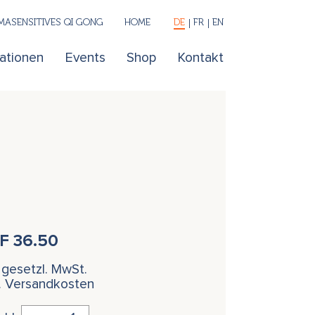
ASENSITIVES QI GONG
HOME
DE
FR
EN
kationen
Events
Shop
Kontakt
HF
36.50
. gesetzl. MwSt.
l. Versandkosten