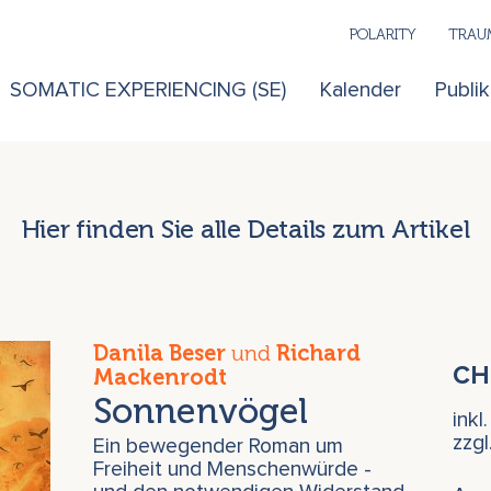
POLARITY
TRAUM
SOMATIC EXPERIENCING (SE)
Kalender
Publi
Hier finden Sie alle Details zum Artikel
Danila Beser
und
Richard
C
Mackenrodt
Sonnenvögel
inkl
zzg
Ein bewegender Roman um
Freiheit und Menschenwürde -