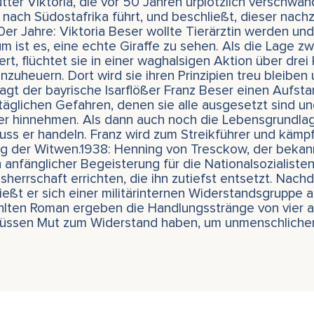
ter Viktoria, die vor 50 Jahren urplötzlich verschwa
ie nach Südostafrika führt, und beschließt, dieser na
er Jahre: Viktoria Beser wollte Tierärztin werden un
um ist es, eine echte Giraffe zu sehen. Als die Lage z
t, flüchtet sie in einer waghalsigen Aktion über drei 
nzuheuern. Dort wird sie ihren Prinzipien treu bleiben 
gt der bayrische Isarflößer Franz Beser einen Aufst
 täglichen Gefahren, denen sie alle ausgesetzt sind u
ter hinnehmen. Als dann auch noch die Lebensgrundla
ss er handeln. Franz wird zum Streikführer und kämpft
ng der Witwen.1938: Henning von Tresckow, der beka
anfänglicher Begeisterung für die Nationalsozialisten
sherrschaft errichten, die ihn zutiefst entsetzt. N
ließt er sich einer militärinternen Widerstandsgruppe
ählten Roman ergeben die Handlungsstränge von vie
 müssen Mut zum Widerstand haben, um unmenschliche