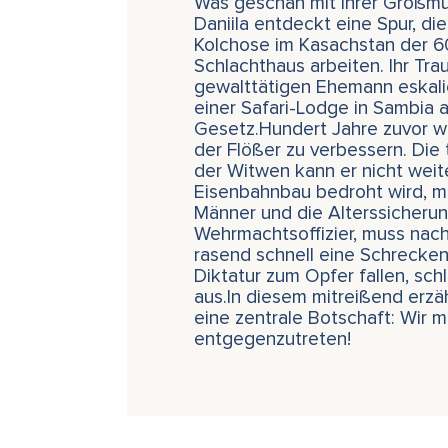
Was geschah mit ihrer Großmut
Daniila entdeckt eine Spur, d
Kolchose im Kasachstan der 60
Schlachthaus arbeiten. Ihr Tra
gewalttätigen Ehemann eskalier
einer Safari-Lodge in Sambia a
Gesetz.Hundert Jahre zuvor wa
der Flößer zu verbessern. Die
der Witwen kann er nicht wei
Eisenbahnbau bedroht wird, mu
Männer und die Alterssicheru
Wehrmachtsoffizier, muss nach 
rasend schnell eine Schrecken
Diktatur zum Opfer fallen, sch
aus.In diesem mitreißend erz
eine zentrale Botschaft: Wir
entgegenzutreten!