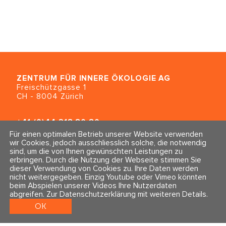
ZENTRUM FÜR INNERE ÖKOLOGIE
AG
Freischützgasse 1
CH - 8004 Zürich
+41 (0)44 218 80 80
info@traumahealing.ch
Für einen optimalen Betrieb unserer Website verwenden
info@polarity.se
wir Cookies, jedoch ausschliesslich solche, die notwendig
sind, um die von Ihnen gewünschten Leistungen zu
erbringen. Durch die Nutzung der Webseite stimmen Sie
Kontakt & Info
Folge uns
dieser Verwendung von Cookies zu. Ihre Daten werden
Newsletter
nicht weitergegeben. Einzig Youtube oder Vimeo könnten
Impressum & Datenschutz
beim Abspielen unserer Videos Ihre Nutzerdaten
AGBs
abgreifen.
Zur Datenschutzerklärung mit weiteren Details
.
OK