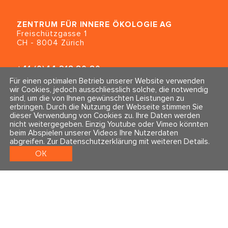
ZENTRUM FÜR INNERE ÖKOLOGIE
AG
Freischützgasse 1
CH - 8004 Zürich
+41 (0)44 218 80 80
info@traumahealing.ch
Für einen optimalen Betrieb unserer Website verwenden
info@polarity.se
wir Cookies, jedoch ausschliesslich solche, die notwendig
sind, um die von Ihnen gewünschten Leistungen zu
erbringen. Durch die Nutzung der Webseite stimmen Sie
Kontakt & Info
Folge uns
dieser Verwendung von Cookies zu. Ihre Daten werden
Newsletter
nicht weitergegeben. Einzig Youtube oder Vimeo könnten
Impressum & Datenschutz
beim Abspielen unserer Videos Ihre Nutzerdaten
AGBs
abgreifen.
Zur Datenschutzerklärung mit weiteren Details
.
OK