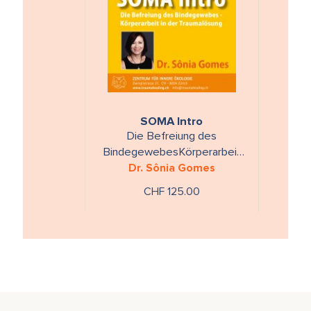
SOMA Intro
Die Befreiung des
BindegewebesKörperarbeit
in der Traumalösung
Dr. Sônia Gomes
CHF 125.00