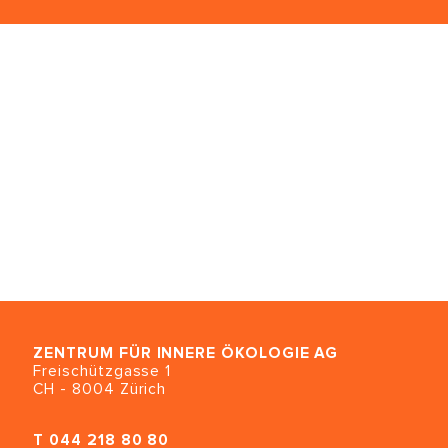
ZENTRUM FÜR INNERE ÖKOLOGIE
AG
Freischützgasse 1
CH - 8004 Zürich
T
044 218 80 80