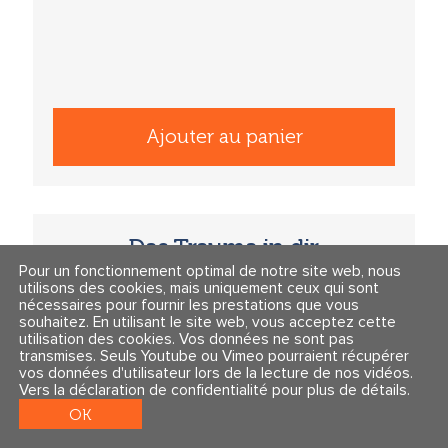
Ajouter au panier
Das Trauma in dir
Pour un fonctionnement optimal de notre site web, nous
utilisons des cookies, mais uniquement ceux qui sont
nécessaires pour fournir les prestations que vous
souhaitez. En utilisant le site web, vous acceptez cette
utilisation des cookies. Vos données ne sont pas
transmises. Seuls Youtube ou Vimeo pourraient récupérer
vos données d'utilisateur lors de la lecture de nos vidéos.
Vers la déclaration de confidentialité pour plus de détails
.
OK