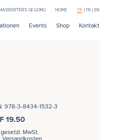
ASENSITIVES QI GONG
HOME
DE
FR
EN
kationen
Events
Shop
Kontakt
N: 978-3-8434-1532-3
HF
19.50
. gesetzl. MwSt.
l. Versandkosten