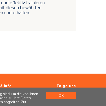
nd effektiv trainieren.
 mit diesen bewährten
n und erhalten.
& Info
Folge uns
er
g sind, um die von Ihnen
m & Datenschutz
OK
ies zu. Ihre Daten
n abgreifen.
Zur