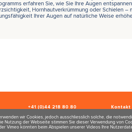
gramms erfahren Sie, wie Sie Ihre Augen entspannen u
Kurzsichtigkeit, Hornhautverkrümmung oder Schielen –
ngsfähigkeit Ihrer Augen auf natürliche Weise erhöhe
+41 (0)44 218 80 80
Kontakt 
info@traumahealing.ch
Newslett
rwenden wir Cookies, jedoch ausschliesslich solche, die notwendi
info@polarity.se
Impressu
ie Nutzung der Webseite stimmen Sie dieser Verwendung von Cook
AGBs
der Vimeo könnten beim Abspielen unserer Videos Ihre Nutzerdate