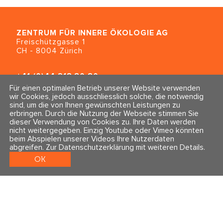
ZENTRUM FÜR INNERE ÖKOLOGIE
AG
Freischützgasse 1
CH - 8004 Zürich
+41 (0)44 218 80 80
info@traumahealing.ch
Für einen optimalen Betrieb unserer Website verwenden
info@polarity.se
wir Cookies, jedoch ausschliesslich solche, die notwendig
sind, um die von Ihnen gewünschten Leistungen zu
erbringen. Durch die Nutzung der Webseite stimmen Sie
Kontakt & Info
Folge uns
dieser Verwendung von Cookies zu. Ihre Daten werden
Newsletter
nicht weitergegeben. Einzig Youtube oder Vimeo könnten
Impressum & Datenschutz
beim Abspielen unserer Videos Ihre Nutzerdaten
AGBs
abgreifen.
Zur Datenschutzerklärung mit weiteren Details
.
OK