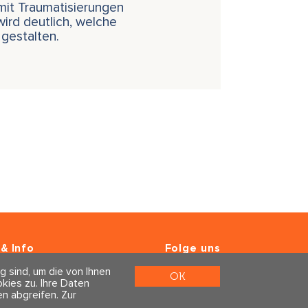
 mit Traumatisierungen
wird deutlich, welche
 gestalten.
& Info
Folge uns
er
g sind, um die von Ihnen
m & Datenschutz
OK
ies zu. Ihre Daten
n abgreifen.
Zur