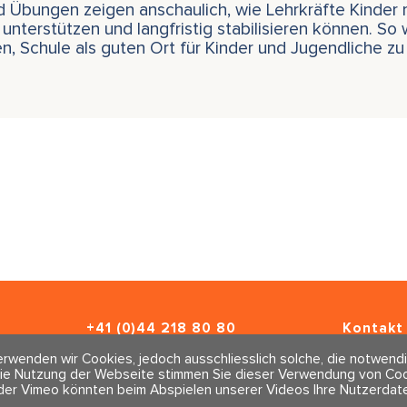
und Übungen zeigen anschaulich, wie Lehrkräfte Kinder
 unterstützen und langfristig stabilisieren können. So 
n, Schule als guten Ort für Kinder und Jugendliche zu
+41 (0)44 218 80 80
Kontakt 
info@traumahealing.ch
Newslett
rwenden wir Cookies, jedoch ausschliesslich solche, die notwendi
info@polarity.se
Impressu
ie Nutzung der Webseite stimmen Sie dieser Verwendung von Cook
AGBs
der Vimeo könnten beim Abspielen unserer Videos Ihre Nutzerdate