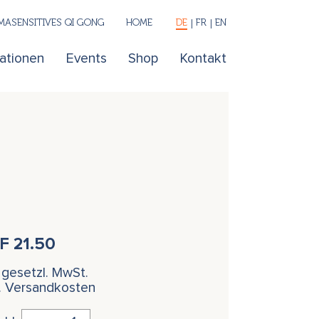
ASENSITIVES QI GONG
HOME
DE
FR
EN
kationen
Events
Shop
Kontakt
HF
21.50
. gesetzl. MwSt.
l. Versandkosten