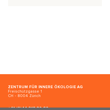
ZENTRUM FÜR INNERE ÖKOLOGIE
AG
Freischützgasse 1
CH - 8004 Zürich
+41 (0)44 218 80 80