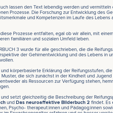
m Buch lassen den Text lebendig werden und vermitteln
enen Prozesse. Die Forschung zur Entwicklung des Gehi
eitsmerkmale und Kompetenzen im Laufe des Lebens 
.
diese Prozesse entfalten, egal ob wir allein, mit einem
eren familiären und sozialen Umfeld leben.
CH 3 wurde für alle geschrieben, die die Reifungs
rspektive der Gehirnentwicklung und des Lebens in u
wollen.
 und körperbasierte Erklärung der Reifungsstufen, di
e Muster, die sich zunächst in der Kindheit und Jugend
entweder als Ressourcen zur Verfügung stehen, hem
ugen.
e und setzt gleichzeitig die Beschreibung der Reifungsp
uch
und
Das neuroaffektive Bilderbuch 2
findet. Es 
en, Psycho- therapeut:innen und Pädagog:innen sowie 