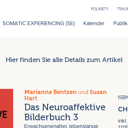
POLARITY
TRAUM
SOMATIC EXPERIENCING (SE)
Kalender
Publi
Hier finden Sie alle Details zum Artikel
Marianne Bentzen
und
Susan
ISB
Hart
Das Neuroaffektive
C
Bilderbuch 3
inkl
Erwachsenenalter, lebenslange
zzg