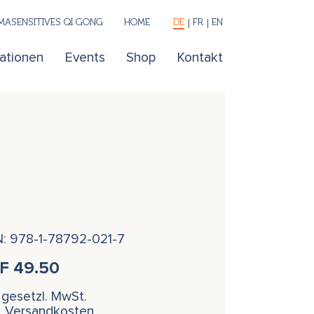
ASENSITIVES QI GONG
HOME
DE
FR
EN
kationen
Events
Shop
Kontakt
N: 978-1-78792-021-7
HF
49.50
. gesetzl. MwSt.
l. Versandkosten