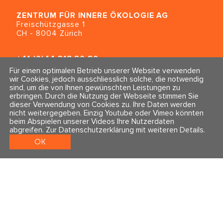
ZENTRUM FÜR INNERE ÖKOLOGIE
AG
Freischützgasse 1
CH - 8004 Zürich
+41 (0)44 218 80 80
info@traumahealing.ch
Für einen optimalen Betrieb unserer Website verwenden
info@polarity.se
wir Cookies, jedoch ausschliesslich solche, die notwendig
sind, um die von Ihnen gewünschten Leistungen zu
erbringen. Durch die Nutzung der Webseite stimmen Sie
Kontakt & Info
Folge uns
dieser Verwendung von Cookies zu. Ihre Daten werden
Newsletter
nicht weitergegeben. Einzig Youtube oder Vimeo könnten
Impressum & Datenschutz
beim Abspielen unserer Videos Ihre Nutzerdaten
AGBs
abgreifen.
Zur Datenschutzerklärung mit weiteren Details
.
OK