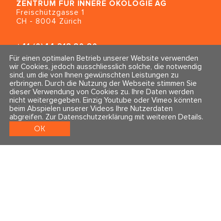
ZENTRUM FÜR INNERE ÖKOLOGIE
AG
Freischützgasse 1
CH - 8004 Zürich
+41 (0)44 218 80 80
info@traumahealing.ch
Für einen optimalen Betrieb unserer Website verwenden
info@polarity.se
wir Cookies, jedoch ausschliesslich solche, die notwendig
sind, um die von Ihnen gewünschten Leistungen zu
erbringen. Durch die Nutzung der Webseite stimmen Sie
Kontakt & Info
Folge uns
dieser Verwendung von Cookies zu. Ihre Daten werden
Newsletter
nicht weitergegeben. Einzig Youtube oder Vimeo könnten
Impressum & Datenschutz
beim Abspielen unserer Videos Ihre Nutzerdaten
AGBs
abgreifen.
Zur Datenschutzerklärung mit weiteren Details
.
OK