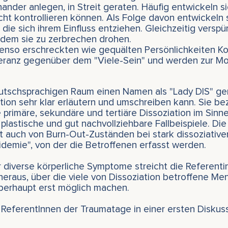
ander anlegen, in Streit geraten. Häufig entwickeln s
nicht kontrollieren können. Als Folge davon entwickeln
 die sich ihrem Einfluss entziehen. Gleichzeitig verspü
 dem sie zu zerbrechen drohen.
enso erschreckten wie gequälten Persönlichkeiten Ko
leranz gegenüber dem "Viele-Sein" und werden zur M
utschsprachigen Raum einen Namen als "Lady DIS" gem
on sehr klar erläutern und umschreiben kann. Sie bezi
 primäre, sekundäre und tertiäre Dissoziation im Sinne
r plastische und gut nachvollziehbare Fallbeispiele. D
 auch von Burn-Out-Zuständen bei stark dissoziative
idemie", von der die Betroffenen erfasst werden.
 diverse körperliche Symptome streicht die Referent
heraus, über die viele von Dissoziation betroffene Me
berhaupt erst möglich machen.
 ReferentInnen der Traumatage in einer ersten Diskuss