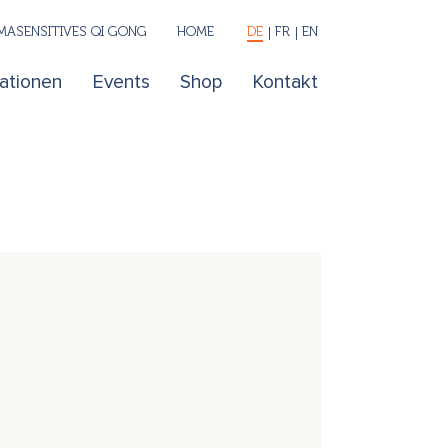
ASENSITIVES QI GONG
HOME
DE
FR
EN
kationen
Events
Shop
Kontakt