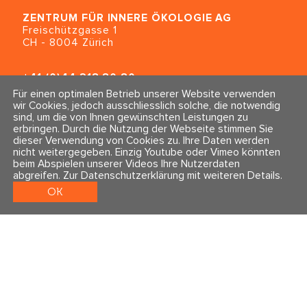
ZENTRUM FÜR INNERE ÖKOLOGIE
AG
Freischützgasse 1
CH - 8004 Zürich
+41 (0)44 218 80 80
info@traumahealing.ch
Für einen optimalen Betrieb unserer Website verwenden
info@polarity.se
wir Cookies, jedoch ausschliesslich solche, die notwendig
sind, um die von Ihnen gewünschten Leistungen zu
erbringen. Durch die Nutzung der Webseite stimmen Sie
Kontakt & Info
Folge uns
dieser Verwendung von Cookies zu. Ihre Daten werden
Newsletter
nicht weitergegeben. Einzig Youtube oder Vimeo könnten
Impressum & Datenschutz
beim Abspielen unserer Videos Ihre Nutzerdaten
AGBs
abgreifen.
Zur Datenschutzerklärung mit weiteren Details
.
OK