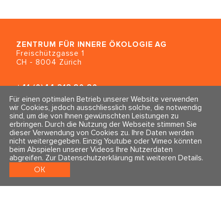
ZENTRUM FÜR INNERE ÖKOLOGIE
AG
Freischützgasse 1
CH - 8004 Zürich
+41 (0)44 218 80 80
info@traumahealing.ch
Für einen optimalen Betrieb unserer Website verwenden
info@polarity.se
wir Cookies, jedoch ausschliesslich solche, die notwendig
sind, um die von Ihnen gewünschten Leistungen zu
erbringen. Durch die Nutzung der Webseite stimmen Sie
Kontakt & Info
Folge uns
dieser Verwendung von Cookies zu. Ihre Daten werden
Newsletter
nicht weitergegeben. Einzig Youtube oder Vimeo könnten
Impressum & Datenschutz
beim Abspielen unserer Videos Ihre Nutzerdaten
AGBs
abgreifen.
Zur Datenschutzerklärung mit weiteren Details
.
OK