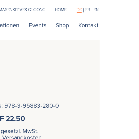
ASENSITIVES QI GONG
HOME
DE
FR
EN
kationen
Events
Shop
Kontakt
N: 978-3-95883-280-0
HF
22.50
. gesetzl. MwSt.
l. Versandkosten