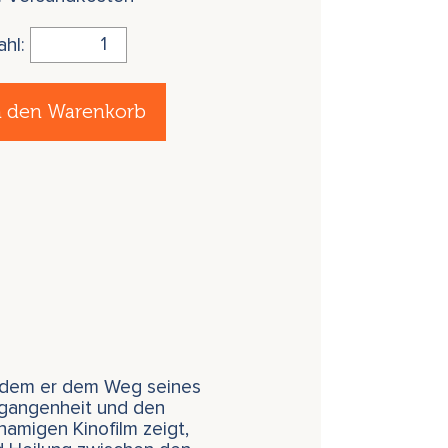
ahl:
n den Warenkorb
indem er dem Weg seines
rgangenheit und den
namigen Kinofilm zeigt,