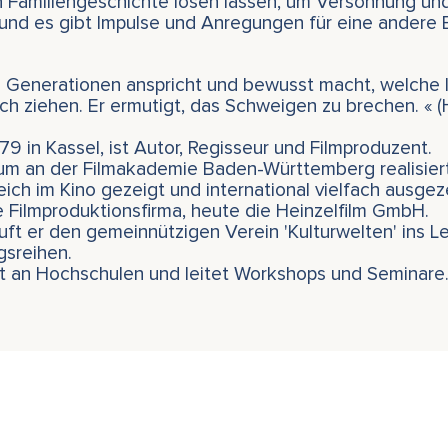
n Familiengeschichte lösen lassen, um Versöhnung un
und es gibt Impulse und Anregungen für eine andere 
ele Generationen anspricht und bewusst macht, welche l
ch ziehen. Er ermutigt, das Schweigen zu brechen. « 
9 in Kassel, ist Autor, Regisseur und Filmproduzent.
ium an der Filmakademie Baden-Württemberg realisier
eich im Kino gezeigt und international vielfach ausge
 Filmproduktionsfirma, heute die Heinzelfilm GmbH.
uft er den gemeinnützigen Verein 'Kulturwelten' ins L
gsreihen.
nt an Hochschulen und leitet Workshops und Seminare