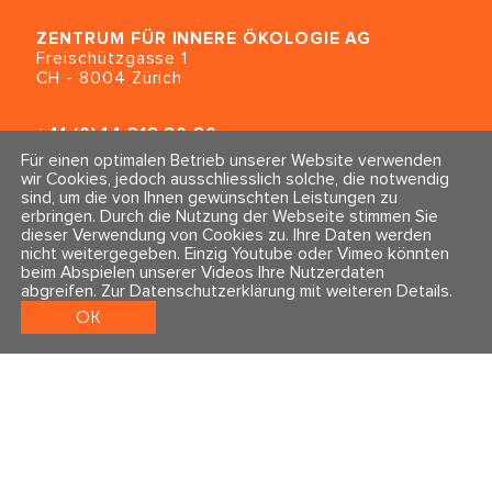
ZENTRUM FÜR INNERE ÖKOLOGIE
AG
Freischützgasse 1
CH - 8004 Zürich
+41 (0)44 218 80 80
info@traumahealing.ch
Für einen optimalen Betrieb unserer Website verwenden
info@polarity.se
wir Cookies, jedoch ausschliesslich solche, die notwendig
sind, um die von Ihnen gewünschten Leistungen zu
erbringen. Durch die Nutzung der Webseite stimmen Sie
Kontakt & Info
Folge uns
dieser Verwendung von Cookies zu. Ihre Daten werden
Newsletter
nicht weitergegeben. Einzig Youtube oder Vimeo könnten
Impressum & Datenschutz
beim Abspielen unserer Videos Ihre Nutzerdaten
AGBs
abgreifen.
Zur Datenschutzerklärung mit weiteren Details
.
OK