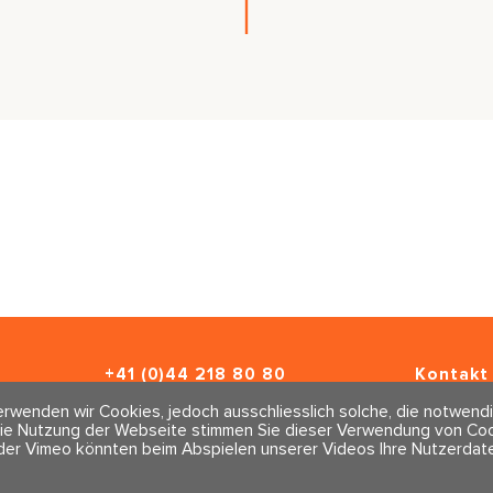
+41 (0)44 218 80 80
Kontakt 
info@traumahealing.ch
Newslett
rwenden wir Cookies, jedoch ausschliesslich solche, die notwendi
info@polarity.se
Impressu
ie Nutzung der Webseite stimmen Sie dieser Verwendung von Cook
AGBs
der Vimeo könnten beim Abspielen unserer Videos Ihre Nutzerdate