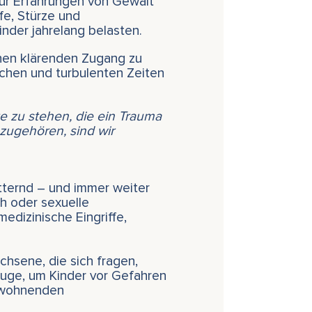
 nur Erfahrungen von Gewalt
fe, Stürze und
nder jahrelang belasten.
inen klärenden Zugang zu
ichen und turbulenten Zeiten
te zu stehen, die ein Trauma
zugehören, sind wir
ütternd – und immer weiter
h oder sexuelle
medizinische Eingriffe,
chsene, die sich fragen,
zeuge, um Kinder vor Gefahren
newohnenden