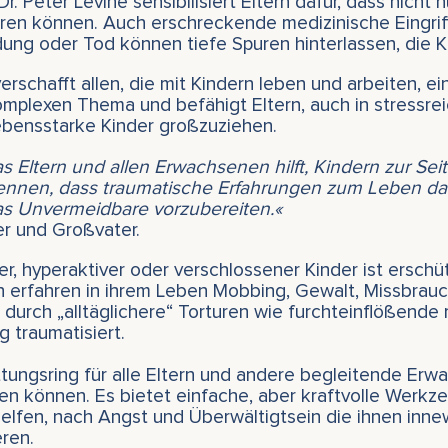
 Peter Levine sensibilisiert Eltern dafür, dass nicht
ren können. Auch erschreckende medizinische Eingrif
ung oder Tod können tiefe Spuren hinterlassen, die Ki
schafft allen, die mit Kindern leben und arbeiten, e
mplexen Thema und befähigt Eltern, auch in stressre
ebensstarke Kinder großzuziehen.
s Eltern und allen Erwachsenen hilft, Kindern zur Sei
ennen, dass traumatische Erfahrungen zum Leben da
das Unvermeidbare vorzubereiten.«
er und Großvater.
ver, hyperaktiver oder verschlossener Kinder ist ersch
rn erfahren in ihrem Leben Mobbing, Gewalt, Missbrauc
 durch „alltäglichere“ Torturen wie furchteinflößende 
g traumatisiert.
tungsring für alle Eltern und andere begleitende Erwa
lfen können. Es bietet einfache, aber kraftvolle Werk
helfen, nach Angst und Überwältigtsein die ihnen in
eren.