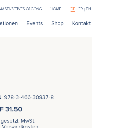
ASENSITIVES QI GONG
HOME
DE
FR
EN
kationen
Events
Shop
Kontakt
N: 978-3-466-30837-8
HF
31.50
. gesetzl. MwSt.
l. Versandkosten