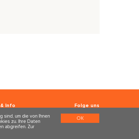
& Info
Folge uns
er
g sind, um die von Ihnen
m & Datenschutz
OK
ies zu. Ihre Daten
n abgreifen.
Zur