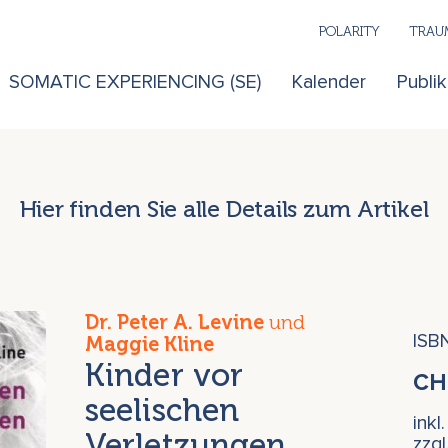
POLARITY
TRAUM
SOMATIC EXPERIENCING (SE)
Kalender
Publi
Hier finden Sie alle Details zum Artikel
Dr. Peter A. Levine
und
ISB
Maggie Kline
Kinder vor
C
seelischen
inkl
Verletzungen
zzg