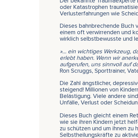
Der bekannte Traumaexperte Dr.
oder Katastrophen traumatisie
Verlusterfahrungen wie Scheid
Dieses bahnbrechende Buch ver
einem oft verwirrenden und ko
wirklich selbstbewusste und l
»… ein wichtiges Werkzeug, da
erlebt haben. Wenn wir anerk
aufgerufen, uns sinnvoll auf 
Ron Scruggs, Sporttrainer, Vat
Die Zahl ängstlicher, depressi
steigend! Millionen von Kinde
Belästigung. Viele andere sind
Unfälle, Verlust oder Scheidun
Dieses Buch gleicht einem Ret
wie sie ihren Kindern jetzt he
zu schützen und um ihnen zu 
Selbstheilungskräfte zu aktivi