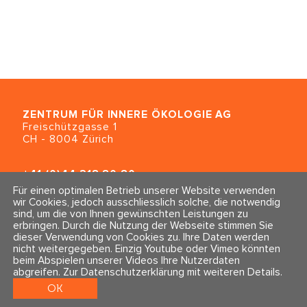
ZENTRUM FÜR INNERE ÖKOLOGIE
AG
Freischützgasse 1
CH - 8004 Zürich
+41 (0)44 218 80 80
info@traumahealing.ch
Für einen optimalen Betrieb unserer Website verwenden
info@polarity.se
wir Cookies, jedoch ausschliesslich solche, die notwendig
sind, um die von Ihnen gewünschten Leistungen zu
erbringen. Durch die Nutzung der Webseite stimmen Sie
Kontakt & Info
Folge uns
dieser Verwendung von Cookies zu. Ihre Daten werden
Newsletter
nicht weitergegeben. Einzig Youtube oder Vimeo könnten
Impressum & Datenschutz
beim Abspielen unserer Videos Ihre Nutzerdaten
AGBs
abgreifen.
Zur Datenschutzerklärung mit weiteren Details
.
OK