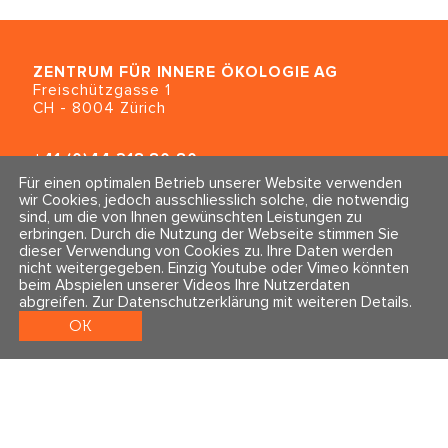
ZENTRUM FÜR INNERE ÖKOLOGIE
AG
Freischützgasse 1
CH - 8004 Zürich
+41 (0)44 218 80 80
info@traumahealing.ch
Für einen optimalen Betrieb unserer Website verwenden
info@polarity.se
wir Cookies, jedoch ausschliesslich solche, die notwendig
sind, um die von Ihnen gewünschten Leistungen zu
erbringen. Durch die Nutzung der Webseite stimmen Sie
Kontakt & Info
Folge uns
dieser Verwendung von Cookies zu. Ihre Daten werden
Newsletter
nicht weitergegeben. Einzig Youtube oder Vimeo könnten
Impressum & Datenschutz
beim Abspielen unserer Videos Ihre Nutzerdaten
AGBs
abgreifen.
Zur Datenschutzerklärung mit weiteren Details
.
OK