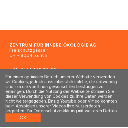
ZENTRUM FÜR INNERE ÖKOLOGIE
AG
Freischützgasse 1
CH - 8004 Zürich
+41 (0)44 218 80 80
info@traumahealing.ch
Für einen optimalen Betrieb unserer Website verwenden
info@polarity.se
wir Cookies, jedoch ausschliesslich solche, die notwendig
sind, um die von Ihnen gewünschten Leistungen zu
erbringen. Durch die Nutzung der Webseite stimmen Sie
Kontakt & Info
Folge uns
dieser Verwendung von Cookies zu. Ihre Daten werden
Newsletter
nicht weitergegeben. Einzig Youtube oder Vimeo könnten
Impressum & Datenschutz
beim Abspielen unserer Videos Ihre Nutzerdaten
AGBs
abgreifen.
Zur Datenschutzerklärung mit weiteren Details
.
OK