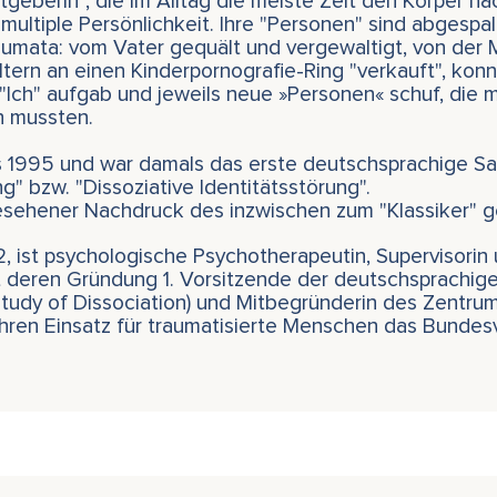
stgeberin", die im Alltag die meiste Zeit den Körper 
multiple Persönlichkeit. Ihre "Personen" sind abgespalt
mata: vom Vater gequält und vergewaltigt, von der Mu
tern an einen Kinderpornografie-Ring "verkauft", konn
hr "Ich" aufgab und jeweils neue »Personen« schuf, di
n mussten.
ls 1995 und war damals das erste deutschsprachige 
g" bzw. "Dissoziative Identitätsstörung".
esehener Nachdruck des inzwischen zum "Klassiker"
 ist psychologische Psychotherapeutin, Supervisorin 
t deren Gründung 1. Vorsitzende der deutschsprachig
e Study of Dissociation) und Mitbegründerin des Zentr
r ihren Einsatz für traumatisierte Menschen das Bundes