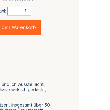
ahl:
n den Warenkorb
 und ich wusste nicht,
 habe wirklich gedacht,
ützer", insgesamt über 50