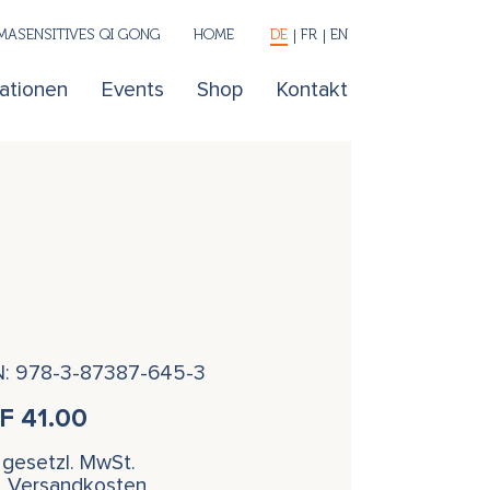
ASENSITIVES QI GONG
HOME
DE
FR
EN
kationen
Events
Shop
Kontakt
N: 978-3-87387-645-3
HF
41.00
. gesetzl. MwSt.
l. Versandkosten