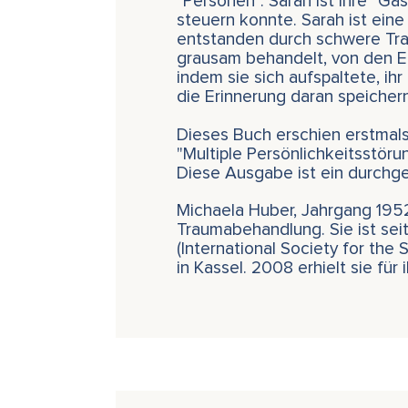
"Personen". Sarah ist ihre "Ga
steuern konnte. Sarah ist eine 
entstanden durch schwere Trau
grausam behandelt, von den El
indem sie sich aufspaltete, i
die Erinnerung daran speicher
Dieses Buch erschien erstma
"Multiple Persönlichkeitsstörun
Diese Ausgabe ist ein durchg
Michaela Huber, Jahrgang 1952,
Traumabehandlung. Sie ist sei
(International Society for th
in Kassel. 2008 erhielt sie fü