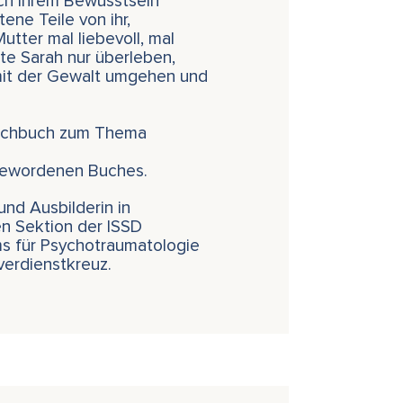
nach ihrem Bewusstsein
ene Teile von ihr,
tter mal liebevoll, mal
te Sarah nur überleben,
e mit der Gewalt umgehen und
Sachbuch zum Thema
 gewordenen Buches.
und Ausbilderin in
en Sektion der ISSD
ums für Psychotraumatologie
verdienstkreuz.