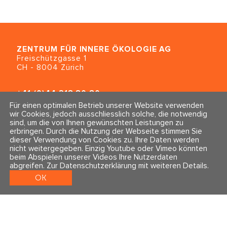
ZENTRUM FÜR INNERE ÖKOLOGIE
AG
Freischützgasse 1
CH - 8004 Zürich
+41 (0)44 218 80 80
info@traumahealing.ch
Für einen optimalen Betrieb unserer Website verwenden
info@polarity.se
wir Cookies, jedoch ausschliesslich solche, die notwendig
sind, um die von Ihnen gewünschten Leistungen zu
erbringen. Durch die Nutzung der Webseite stimmen Sie
Kontakt & Info
Folge uns
dieser Verwendung von Cookies zu. Ihre Daten werden
Newsletter
nicht weitergegeben. Einzig Youtube oder Vimeo könnten
Impressum & Datenschutz
beim Abspielen unserer Videos Ihre Nutzerdaten
AGBs
abgreifen.
Zur Datenschutzerklärung mit weiteren Details
.
OK