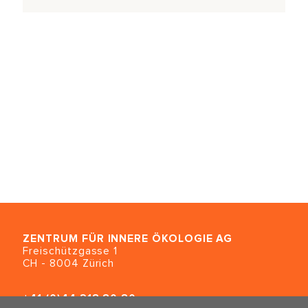
ZENTRUM FÜR INNERE ÖKOLOGIE
AG
Freischützgasse 1
CH - 8004 Zürich
+41 (0)44 218 80 80