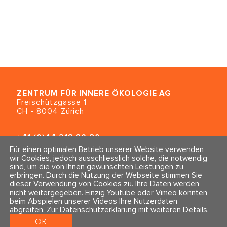
ZENTRUM FÜR INNERE ÖKOLOGIE
AG
Freischützgasse 1
CH - 8004 Zürich
+41 (0)44 218 80 80
info@traumahealing.ch
Für einen optimalen Betrieb unserer Website verwenden
info@polarity.se
wir Cookies, jedoch ausschliesslich solche, die notwendig
sind, um die von Ihnen gewünschten Leistungen zu
erbringen. Durch die Nutzung der Webseite stimmen Sie
Kontakt & Info
Folge uns
dieser Verwendung von Cookies zu. Ihre Daten werden
Newsletter
nicht weitergegeben. Einzig Youtube oder Vimeo könnten
Impressum & Datenschutz
beim Abspielen unserer Videos Ihre Nutzerdaten
AGBs
abgreifen.
Zur Datenschutzerklärung mit weiteren Details
.
OK