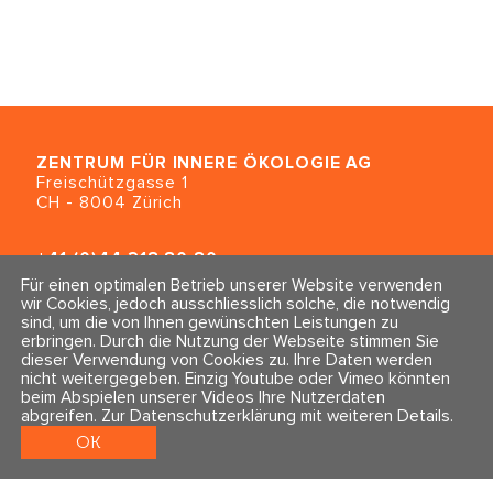
ZENTRUM FÜR INNERE ÖKOLOGIE
AG
Freischützgasse 1
CH - 8004 Zürich
+41 (0)44 218 80 80
info@traumahealing.ch
Für einen optimalen Betrieb unserer Website verwenden
info@polarity.se
wir Cookies, jedoch ausschliesslich solche, die notwendig
sind, um die von Ihnen gewünschten Leistungen zu
erbringen. Durch die Nutzung der Webseite stimmen Sie
Kontakt & Info
Folge uns
dieser Verwendung von Cookies zu. Ihre Daten werden
Newsletter
nicht weitergegeben. Einzig Youtube oder Vimeo könnten
Impressum & Datenschutz
beim Abspielen unserer Videos Ihre Nutzerdaten
AGBs
abgreifen.
Zur Datenschutzerklärung mit weiteren Details
.
OK