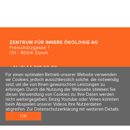
ZENTRUM FÜR INNERE ÖKOLOGIE
AG
Freischützgasse 1
CH - 8004 Zürich
+41 (0)44 218 80 80
info@traumahealing.ch
Für einen optimalen Betrieb unserer Website verwenden
info@polarity.se
wir Cookies, jedoch ausschliesslich solche, die notwendig
sind, um die von Ihnen gewünschten Leistungen zu
erbringen. Durch die Nutzung der Webseite stimmen Sie
Kontakt & Info
Folge uns
dieser Verwendung von Cookies zu. Ihre Daten werden
Newsletter
nicht weitergegeben. Einzig Youtube oder Vimeo könnten
Impressum & Datenschutz
beim Abspielen unserer Videos Ihre Nutzerdaten
AGBs
abgreifen.
Zur Datenschutzerklärung mit weiteren Details
.
OK