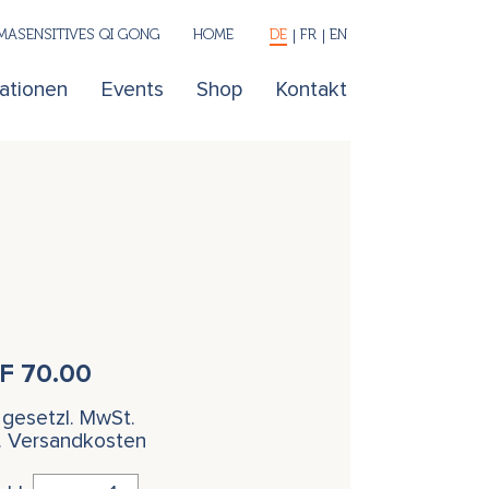
ASENSITIVES QI GONG
HOME
DE
FR
EN
kationen
Events
Shop
Kontakt
HF
70.00
. gesetzl. MwSt.
l. Versandkosten