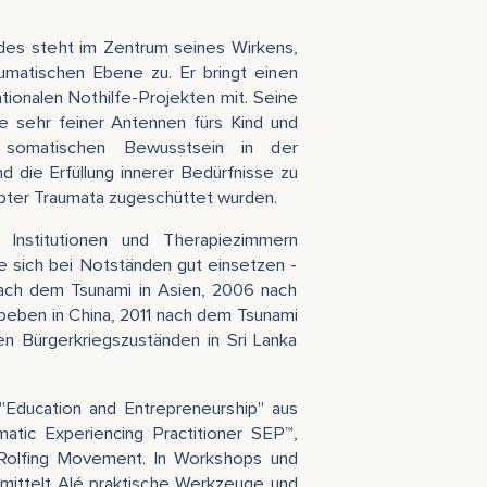
des steht im Zentrum seines Wirkens,
umatischen Ebene zu. Er bringt einen
tionalen Nothilfe-Projekten mit. Seine
lfe sehr feiner Antennen fürs Kind und
somatischen Bewusstsein in der
 die Erfüllung innerer Bedürfnisse zu
ebter Traumata zugeschüttet wurden.
n Institutionen und Therapiezimmern
ie sich bei Notständen gut einsetzen -
ach dem Tsunami in Asien, 2006 nach
beben in China, 2011 nach dem Tsunami
en Bürgerkriegszuständen in Sri Lanka
"Education and Entrepreneurship" aus
matic Experiencing Practitioner SEP™,
d Rolfing Movement. In Workshops und
mittelt Alé praktische Werkzeuge und