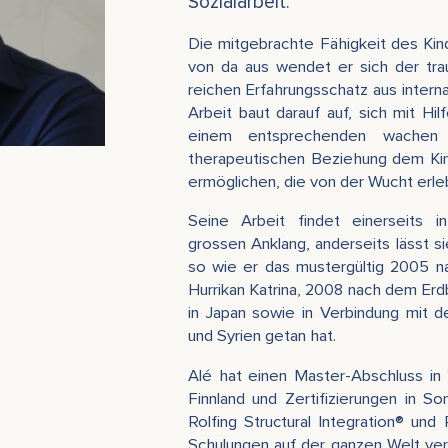
Sozialarbeit.
Die mitgebrachte Fähigkeit des Kin
von da aus wendet er sich der tra
reichen Erfahrungsschatz aus interna
Arbeit baut darauf auf, sich mit Hi
einem entsprechenden wachen 
therapeutischen Beziehung dem Kind
ermöglichen, die von der Wucht erl
Seine Arbeit findet einerseits i
grossen Anklang, anderseits lässt s
so wie er das mustergültig 2005 n
Hurrikan Katrina, 2008 nach dem Erd
in Japan sowie in Verbindung mit d
und Syrien getan hat.
Alé hat einen Master-Abschluss in 
Finnland und Zertifizierungen in So
Rolfing Structural Integration® un
Schulungen auf der ganzen Welt ver