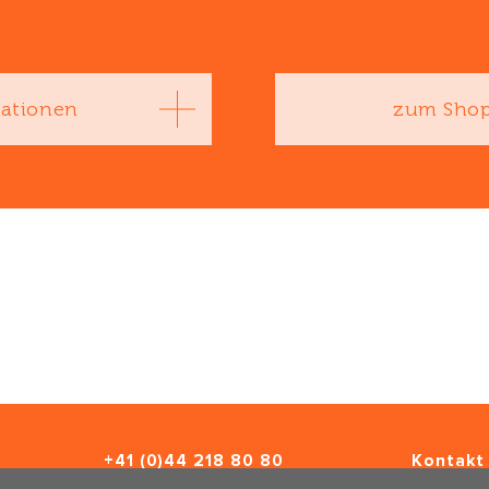
kationen
zum Sho
+41 (0)44 218 80 80
Kontakt 
info@traumahealing.ch
Newslett