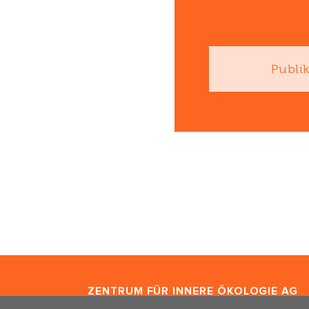
Publi
ZENTRUM FÜR INNERE ÖKOLOGIE
AG
Freischützgasse 1