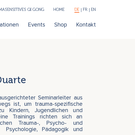
ASENSITIVES QI GONG
HOME
DE
FR
EN
kationen
Events
Shop
Kontakt
Duarte
ausgerichteter Seminarleiter aus
wegs ist, um trauma-spezifische
zu Kindern, Jugendlichen und
ine Trainings richten sich an
ichen Trauma-, Psycho- und
n, Psychologie, Pädagogik und