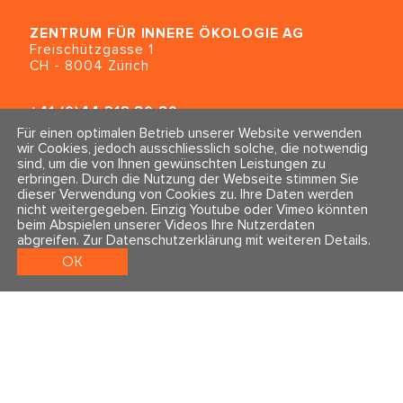
ZENTRUM FÜR INNERE ÖKOLOGIE
AG
Freischützgasse 1
CH - 8004 Zürich
+41 (0)44 218 80 80
info@traumahealing.ch
Für einen optimalen Betrieb unserer Website verwenden
info@polarity.se
wir Cookies, jedoch ausschliesslich solche, die notwendig
sind, um die von Ihnen gewünschten Leistungen zu
erbringen. Durch die Nutzung der Webseite stimmen Sie
Kontakt & Info
Folge uns
dieser Verwendung von Cookies zu. Ihre Daten werden
Newsletter
nicht weitergegeben. Einzig Youtube oder Vimeo könnten
Impressum & Datenschutz
beim Abspielen unserer Videos Ihre Nutzerdaten
AGBs
abgreifen.
Zur Datenschutzerklärung mit weiteren Details
.
OK