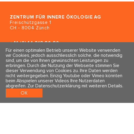
ZENTRUM FÜR INNERE ÖKOLOGIE
AG
Freischützgasse 1
CH - 8004 Zürich
+41 (0)44 218 80 80
info@traumahealing.ch
Für einen optimalen Betrieb unserer Website verwenden
info@polarity.se
wir Cookies, jedoch ausschliesslich solche, die notwendig
sind, um die von Ihnen gewünschten Leistungen zu
erbringen. Durch die Nutzung der Webseite stimmen Sie
Kontakt & Info
Folge uns
dieser Verwendung von Cookies zu. Ihre Daten werden
Newsletter
nicht weitergegeben. Einzig Youtube oder Vimeo könnten
Impressum & Datenschutz
beim Abspielen unserer Videos Ihre Nutzerdaten
AGBs
abgreifen.
Zur Datenschutzerklärung mit weiteren Details
.
OK