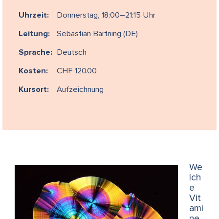
Uhrzeit:
Donnerstag, 18:00–21:15 Uhr
Leitung:
Sebastian Bartning (DE)
Sprache:
Deutsch
Kosten:
CHF 120.00
Kursort:
Aufzeichnung
We
lch
e
Vit
ami
ne