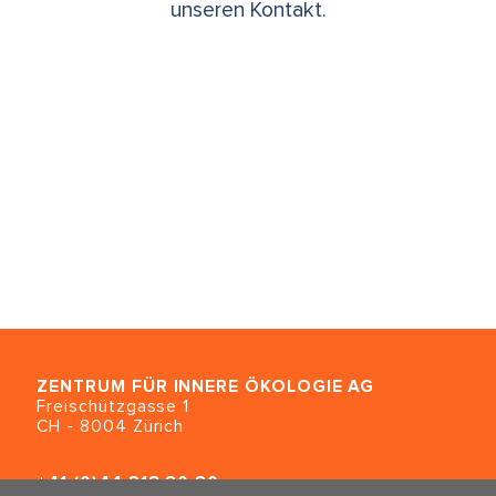
unseren Kontakt.
ZENTRUM FÜR INNERE ÖKOLOGIE
AG
Freischützgasse 1
CH - 8004 Zürich
+41 (0)44 218 80 80