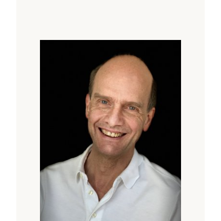
von ihnen erwarten
Dann liegt es nahe, auf
Nahrungsergänzungsmittel zurückzugreifen.
Doch wie in einem Dschungel von
Vitaminpräparaten den Überblick behalten?
Hinzu kommt die Abwägung zwischen
natürlichen und künstlichen Vitaminen.
Informieren Sie sich, wann ein Vitamin eines
ist, welche Sie benötigen und woher sie
stammen sollten.
Die kniffeligsten Fragen zu den Vitaminen
bleiben:
• Wie wird Vitaminmangel erkannt?
• Wie viele und welche braucht der
Mensch?
• Ab welcher Dosis wirken Vitamine
toxisch?