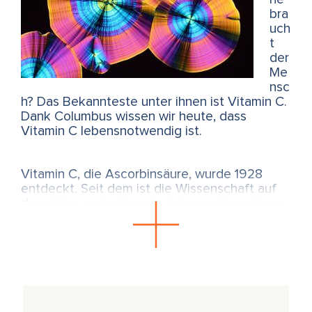
bra
uch
t
der
Me
nsc
h? Das Bekannteste unter ihnen ist Vitamin C.
Dank Columbus wissen wir heute, dass
Vitamin C lebensnotwendig ist.
Vitamin C, die Ascorbinsäure, wurde 1928
entdeckt. Seit dem ist die Wissenschaft auf
dem Weg, mehr über die lebensnotwendigen
Vitamine zu erforschen. Denn trotz der Fülle
in den Supermärkten des 21. Jahrhunderts
schleicht sich bei vielen Menschen latenter
Vitaminmangel wieder ein. Fertiglebensmittel
sind denaturiert, Obst und Gemüse
verdächtig lange haltbar. Viele Früchte
beinhalten nicht mehr die Vitamine, die wir