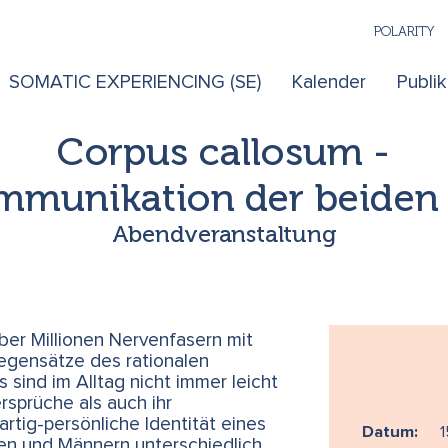
POLARITY
SOMATIC EXPERIENCING (SE)
Kalender
Publi
Corpus callosum -
mmunikation der beiden 
Abendveranstaltung
er Millionen Nervenfasern mit
egensätze des rationalen
sind im Alltag nicht immer leicht
rsprüche als auch ihr
tig-persönliche Identität eines
Datum:
1
en und Männern unterschiedlich