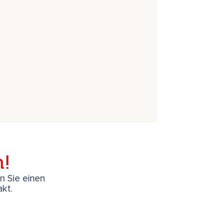
h!
en Sie einen
kt.