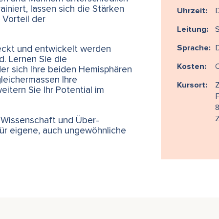
iniert, lassen sich die Stärken
Uhrzeit:
D
Vorteil der
Leitung:
S
Sprache:
ckt und entwickelt werden
. Lernen Sie die
Kosten:
er sich Ihre beiden Hemisphären
gleichermassen Ihre
Kursort:
Z
tern Sie Ihr Potential im
F
Z
 Wissenschaft und Über-
für eigene, auch ungewöhnliche