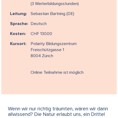
(3 Weiterbildungsstunden)
Leitung:
Sebastian Bartning (DE)
Sprache:
Deutsch
Kosten:
CHF 130.00
Kursort:
Polarity Bildungszentrum
Freischützgasse 1
8004 Zürich
Online Teilnahme ist möglich
Wenn wir nur richtig träumten, wären wir dann
allwissend? Die Natur erlaubt uns, ein Drittel