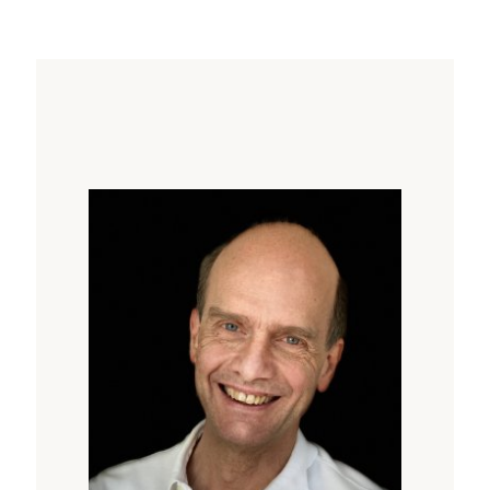
wiederholen, bis wir mit ihnen einverstanden
sind und deren Botschaft verstehen. Es ist
möglich, die kreativen Kräfte des
verschlafenen Drittels unserer Lebenszeit zu
gestalten und unsere Berufung im Traum zu
erkennen.