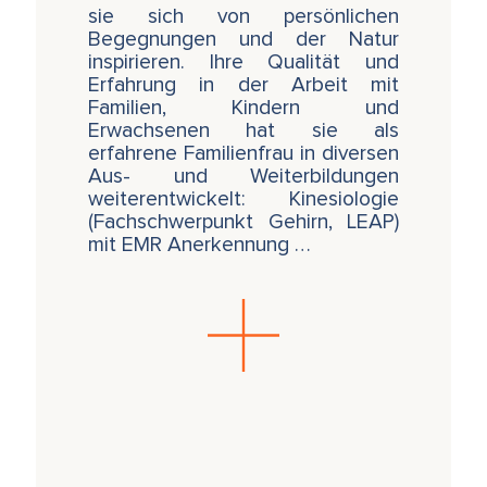
Berührung und Bewegung mit Intuition und
sie sich von persönlichen
Resonanz
Begegnungen und der Natur
inspirieren. Ihre Qualität und
Üben spezifischer Behandlungsabfolgen
Erfahrung in der Arbeit mit
für den Auffbau von Körperstabilität in
Familien, Kindern und
Bezug auf Raum, Gleichgewicht,
Erwachsenen hat sie als
Aufrichtung und Bewegungsmuster
erfahrene Familienfrau in diversen
Aus- und Weiterbildungen
weiterentwickelt: Kinesiologie
(Fachschwerpunkt Gehirn, LEAP)
Dieser Kurs ist der Einführungskurs für das 4-
mit EMR Anerkennung …
teilige Spezialtraining mit Sônia Gomes:
SOMA - Die Transformation von
emotionalem Trauma durch gezielte
Berührung und Bewegung
Das nächste SOMA-Training beginnt am 19. -
22. November 2026