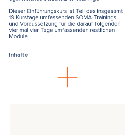
Dieser Einführungskurs ist Teil des insgesamt
19 Kurstage umfassenden SOMA-Trainings
und Voraussetzung für die darauf folgenden
vier mal vier Tage umfassenden restlichen
Module.
Inhalte
Zusammenfassung der Arbeiten von Peter
A. Levine (SE), Stephen Porges (Polyvagale
Theorie), Ida Rolf (Strukturelle Integration),
Hubert Godard (Tonic Funtion-
Bewegungssystem)
Traumatische Erfahrungen und ihre
Auswirkungen auf Körper, Gemütszustand
und Gehirn