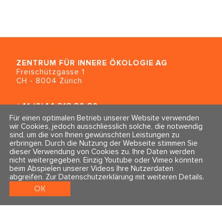
ZENTRUM FÜR INNERE ÖKOLOGIE
AG
Freischützgasse 1
CH - 8004 Zürich
+41 (0)44 218 80 80
info@traumahealing.ch
Für einen optimalen Betrieb unserer Website verwenden
info@polarity.se
wir Cookies, jedoch ausschliesslich solche, die notwendig
sind, um die von Ihnen gewünschten Leistungen zu
erbringen. Durch die Nutzung der Webseite stimmen Sie
Kontakt & Info
Folge uns
dieser Verwendung von Cookies zu. Ihre Daten werden
Newsletter
nicht weitergegeben. Einzig Youtube oder Vimeo könnten
Impressum & Datenschutz
beim Abspielen unserer Videos Ihre Nutzerdaten
AGBs
abgreifen.
Zur Datenschutzerklärung mit weiteren Details
.
OK